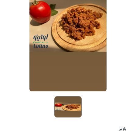
بلونیز