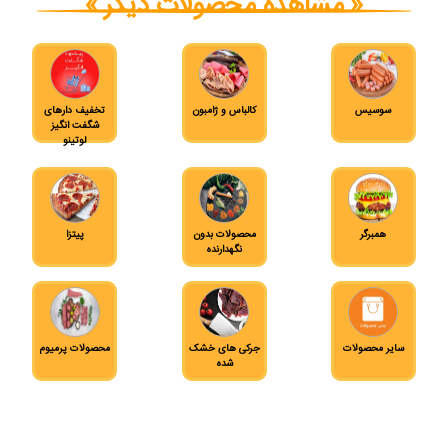
« مشاهده محصولات دیگر »
سوسیس
کالباس و ژامبون
تخفیف دارهای
شگفت انگیز
لوتینو
همبرگر
محصولات بدون
پیتزا
نگهدارنده
سایر محصولات
جرکی های خشک
محصولات پرمیوم
شده