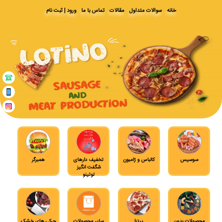
خانه
سوالات متداول
مقالات
تماس با ما
ورود | ثبت نام
سوسیس
کالباس و ژامبون
تخفیف دارهای
همبرگر
شگفت انگیز
لوتینو
محصولات بدون
پیتزا
سایر محصولات
جرکی های خشک