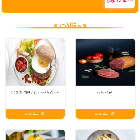
2,415,000 تومان
« مقالات »
اشپک لوتینو
همبرگر با تخم مرغ / Egg Burger
مشاهده
مشاهده