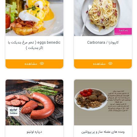
کاربونارا / Carbonara
eggs benedic ( تخم مرغ بندیکت یا
اِگز بندیکت )
مشاهده
مشاهده
وعده های عضله ساز و پر پروتئین
درباره لوتینو